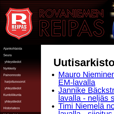
Hyppää pääsisältöön
Rovaniemen Reipas
Ajankohtaista
Seura
Uutisarkist
yhteystiedot
Nyrkkeily
Mauro Nieminen
Painonnosto
EM-lavalla
harjoitusvuorot
Jannike Bäckstr
yhteystiedot
Kuntoliikunta
lavalla - neljäs
yhteystiedot
Timi Niemelä n
Historiateos
lavalla - sijoitus