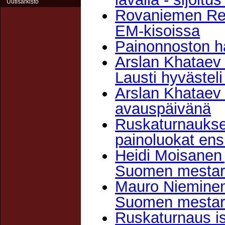
Uutisarkisto
Rovaniemen Rei
EM-kisoissa
Painonnoston ha
Arslan Khataev 
Lausti hyväste
Arslan Khataev
avauspäivänä
Ruskaturnaukses
painoluokat ens
Heidi Moisanen 
Suomen mestar
Mauro Nieminen
Suomen mestar
Ruskaturnaus is