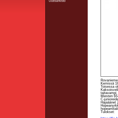
Uutisarkisto
Rovaniemen
Kemissä 18.
Toisessa ot
Kaksoisvel
taitavampi.
Miesten 65-
C-juniorei
Hajaäänet 
Hopeanyrkk
hopeamitali
Tulokset: