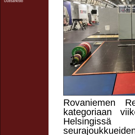
Uutisarkisto
Rovaniemen Rei
kategoriaan vii
Helsingissä
seurajoukkueiden