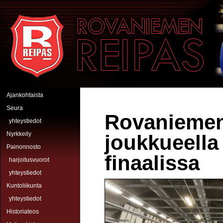
Hyppää pääsisältöön
Rovaniemen Reipas
Ajankohtaista
Seura
Rovaniemen 
yhteystiedot
Nyrkkeily
joukkueella
Painonnosto
finaalissa
harjoitusvuorot
yhteystiedot
Kuntoliikunta
yhteystiedot
Historiateos