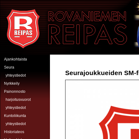
Hyppää pääsisältöön
Rovaniemen Reipas
Ajankohtaista
Seura
Seurajoukkueiden SM-fi
yhteystiedot
Nyrkkeily
Painonnosto
harjoitusvuorot
yhteystiedot
Kuntoliikunta
yhteystiedot
Historiateos