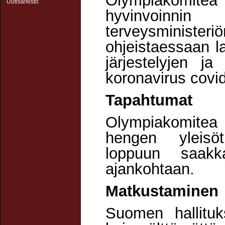
Olympiakomit
Uutisarkisto
hyvinvoinni
terveysminister
ohjeistaessaan laj
järjestelyjen ja
koronavirus covi
Tapahtumat
Olympiakomitea
hengen yleisöt
loppuun saakk
ajankohtaan.
Matkustaminen
Suomen hallitu