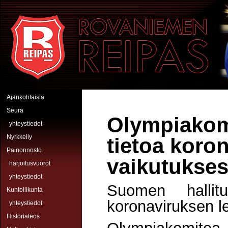
Hyppää pääsisältöön
Rovaniemen Reipas
Ajankohtaista
Seura
Olympiakomi
yhteystiedot
Nyrkkeily
tietoa koro
Painonnosto
vaikutukses
harjoitusvuorot
yhteystiedot
Suomen hallit
Kuntoliikunta
koronaviruksen le
yhteystiedot
Historiateos