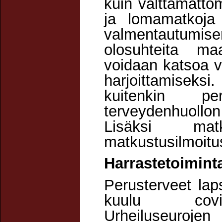
kuin välttämättö
ja lomamatkoja s
valmentautumi
olosuhteita ma
voidaan katsoa v
harjoittamiseksi
kuitenkin pe
terveydenhuollon
Lisäksi mat
matkustusilmoitu
Harrastetoimint
Perusterveet laps
kuulu covid-
Urheiluseuro