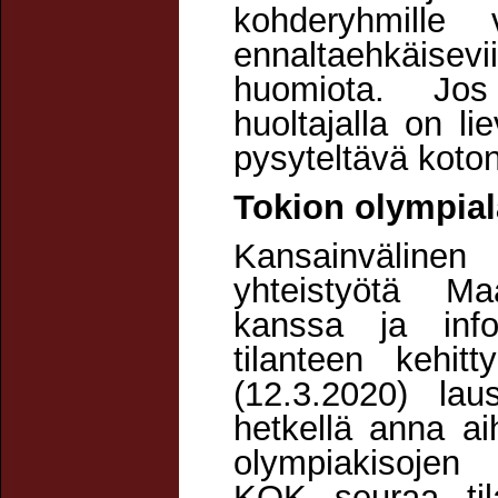
kohderyhmille 
ennaltaehkäisevii
huomiota. Jos 
huoltajalla on li
pysyteltävä koto
Tokion olympial
Kansainvälinen
yhteistyötä Ma
kanssa ja inf
tilanteen kehit
(12.3.2020) la
hetkellä anna ai
olympiakisojen 
KOK seuraa tila