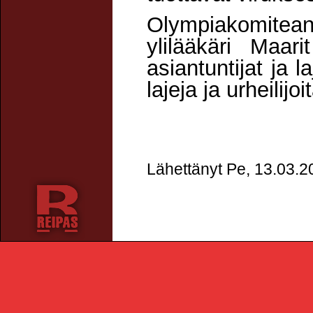
Olympiakomite
ylilääkäri Maari
asiantuntijat ja 
lajeja ja urheilij
Lähettänyt Pe, 13.03.2