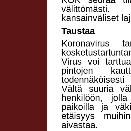
välittömästi
kansainväliset laji
Taustaa
Koronavirus ta
kosketustartunta
Virus voi tartt
pintojen kau
todennäköisesti
Vältä suuria vä
henkilöön, jolla
paikoilla ja vä
etäisyys muihin
aivastaa.