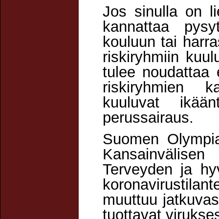
Jos sinulla on li
kannattaa pysy
kouluun tai harra
riskiryhmiin kuu
tulee noudattaa e
riskiryhmien k
kuuluvat ikään
perussairaus.
Suomen Olympiak
Kansainvälis
Terveyden ja hy
koronavirustilan
muuttuu jatkuvas
tuottavat virukses