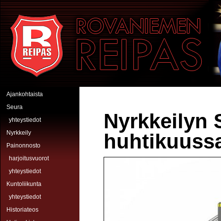
Hyppää pääsisältöön
Rovaniemen Reipas
Ajankohtaista
Seura
Nyrkkeilyn 
yhteystiedot
Nyrkkeily
huhtikuuss
Painonnosto
harjoitusvuorot
yhteystiedot
Kuntoliikunta
yhteystiedot
Historiateos