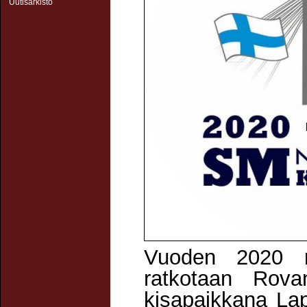
Uutisarkisto
Vuoden 2020 n
ratkotaan Rova
kisapaikkana Lap