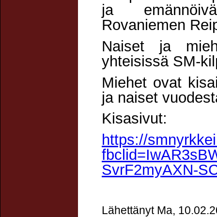
ja emännöivät
Rovaniemen Reip
Naiset ja mieh
yhteisissä SM-ki
Miehet ovat kisa
ja naiset vuodes
Kisasivut:
https://smnyrkkeil
fbclid=IwAR3s
SvrF2myAXN-SC
Lähettänyt Ma, 10.02.2