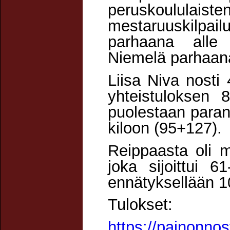
peruskoulul
mestaruuskilpail
parhaana alle 
Niemelä parhaan
Liisa Niva nosti
yhteistuloksen
puolestaan paran
kiloon (95+127).
Reippaasta oli
joka sijoittui 6
ennätyksellään 1
Tulokset:
https://painonnos