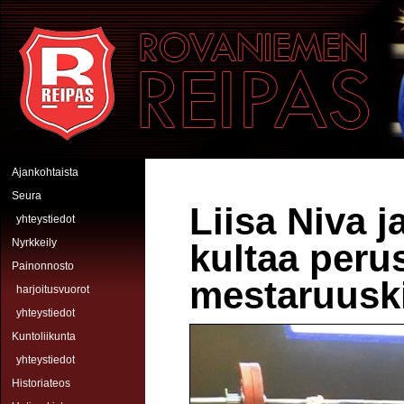
Hyppää pääsisältöön
Rovaniemen Reipas
Ajankohtaista
Seura
Liisa Niva j
yhteystiedot
Nyrkkeily
kultaa peru
Painonnosto
mestaruuski
harjoitusvuorot
yhteystiedot
Kuntoliikunta
yhteystiedot
Historiateos