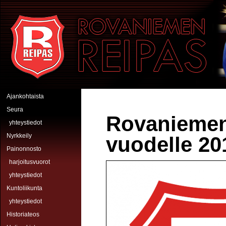
Hyppää pääsisältöön
Rovaniemen Reipas
Ajankohtaista
Seura
Rovaniemen
yhteystiedot
Nyrkkeily
vuodelle 20
Painonnosto
harjoitusvuorot
yhteystiedot
Kuntoliikunta
yhteystiedot
Historiateos