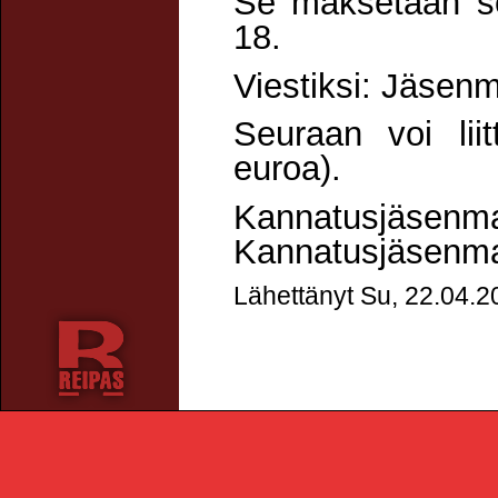
Se maksetaan se
18.
Viestiksi: Jäsen
Seuraan voi lii
euroa).
Kannatusjä
Kannatusjäsenma
Lähettänyt Su, 22.04.2