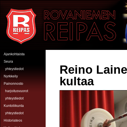
Hyppää pääsisältöön
Rovaniemen Reipas
Ajankohtaista
Seura
Reino Laine
yhteystiedot
Nyrkkeily
kultaa
Painonnosto
harjoitusvuorot
yhteystiedot
Kuntoliikunta
yhteystiedot
Historiateos