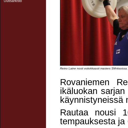
Uutisarkisto
Kuvateksti:
Reino Laine nosti voitokkaasti masters SM-kisoissa.
Rovaniemen Rei
ikäluokan sarjan 
käynnistyneissä 
Rautaa nousi 1
tempauksesta ja 