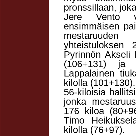
pronssillaan, joka
Jere Vento voi
ensimmäisen pai
mestaruuden 
yhteistuloksen
Pyrinnön Akseli 
(106+131) ja 
Lappalainen tiuk
kilolla (101+130).
56-kiloisia halli
jonka mestaruu
176 kiloa (80+9
Timo Heikuksela
kilolla (76+97).