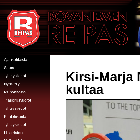
Hyppää pääsisältöön
Rovaniemen Reipas
Ajankohtaista
Seura
Kirsi-Marja
yhteystiedot
Nyrkkeily
kultaa
Painonnosto
harjoitusvuorot
yhteystiedot
Kuntoliikunta
yhteystiedot
Historiateos