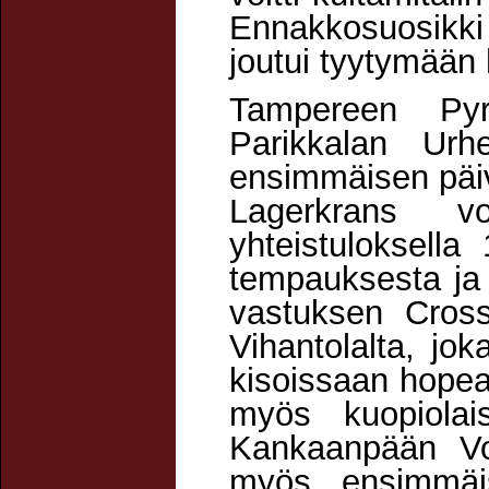
Ennakkosuosikki
joutui tyytymään 
Tampereen Pyr
Parikkalan Urhe
ensimmäisen päiv
Lagerkrans vo
yhteistuloksella
tempauksesta ja 
vastuksen Cross
Vihantolalta, jo
kisoissaan hopea
myös kuopiolai
Kankaanpään Voi
myös ensimmäis