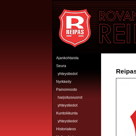
Hyppää pääsisältöön
Rovaniemen Reipas
Ajankohtaista
Seura
Reipa
yhteystiedot
Nyrkkeily
Painonnosto
harjoitusvuorot
yhteystiedot
Kuntoliikunta
yhteystiedot
Historiateos