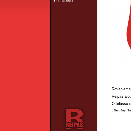
Uutisarkisto
Rovaniemen
Reipas alot
Ottelussa s
Lähettänyt Su