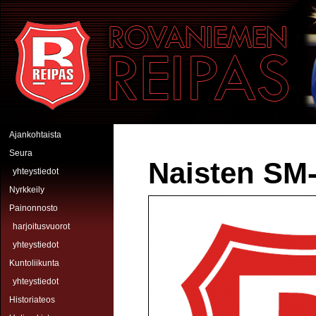
Hyppää pääsisältöön
Rovaniemen Reipas
Ajankohtaista
Seura
Naisten SM-
yhteystiedot
Nyrkkeily
Painonnosto
harjoitusvuorot
yhteystiedot
Kuntoliikunta
yhteystiedot
Historiateos