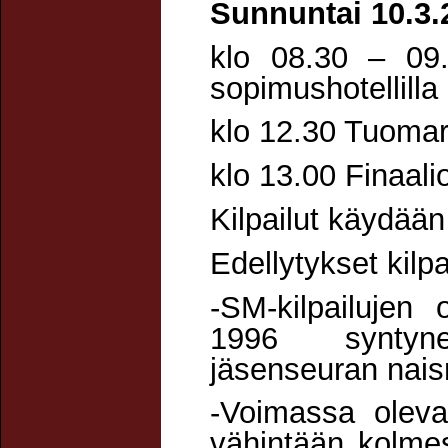
Sunnuntai 10.3.
klo 08.30 – 09.
sopimushotellilla
klo 12.30 Tuomar
klo 13.00 Finaali
Kilpailut käydää
Edellytykset kilpai
-SM-kilpailujen 
1996 syntyne
jäsenseuran naisny
-Voimassa oleva 
vähintään kolmest