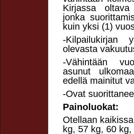
Kirjassa oltava
jonka suorittam
kuin yksi (1) vuos
-Kilpailukirjan
olevasta vakuutus
-Vähintään vu
asunut ulkomaal
edellä mainitut v
-Ovat suorittane
Painoluokat:
Otellaan kaikissa
kg, 57 kg, 60 kg,