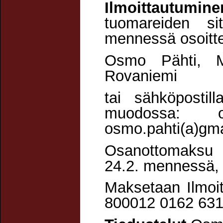
Ilmoittautumi
tuomareiden sit
mennessä osoitte
Osmo Pähti, 
Rovaniemi
tai sähköposti
muodossa: ott
osmo.pahti(a)gmai
Osanottomaksu 13
24.2. mennessä,
Maksetaan Ilmoit
800012 0162 63