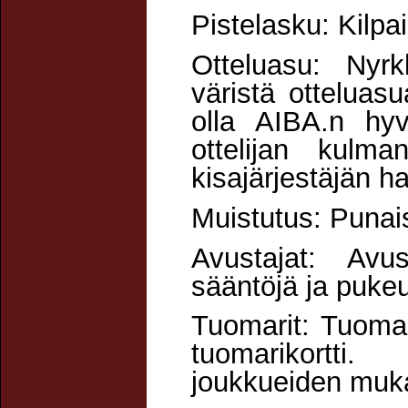
Pistelasku: Kilpa
Otteluasu: Nyrk
väristä otteluas
olla AIBA.n hy
ottelijan kulma
kisajärjestäjän h
Muistutus: Punai
Avustajat: Avu
sääntöjä ja puke
Tuomarit: Tuomare
tuomarikortti
joukkueiden muk