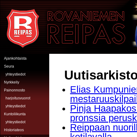
Hyppää pääsisältöön
Rovaniemen Reipas
Ajankohtaista
Seura
Uutisarkist
yhteystiedot
Nyrkkeily
Elias Kumpunie
Painonnosto
mestaruuskilpai
harjoitusvuorot
Pinja Haapakosk
yhteystiedot
Kuntoliikunta
pronssia perusk
yhteystiedot
Reippaan nuorill
Historiateos
kotilavalla