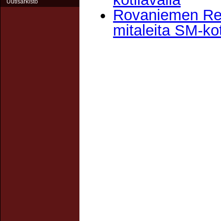
Uutisarkisto
Rovaniemen Rei
mitaleita SM-kot